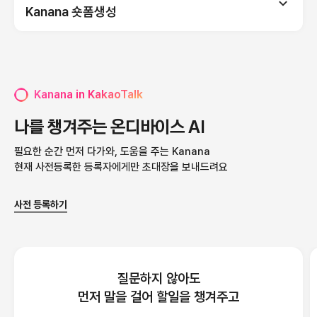
Kanana 숏폼생성
사장님이 설정한 시간에 자동 답변해요
Kanana가 모르는 건 사장님이 답변할 수 있어요
Kanana in KakaoTalk
선물하기 이력 기반으로 추천해요
나를 챙겨주는 온디바이스 AI
특히 와인추천을 잘해요
필요한 순간 먼저 다가와, 도움을 주는 Kanana
현재 사전등록한 등록자에게만 초대장을 보내드려요
얼굴별로 찾아서 한꺼번에 정리해요
수백장의 여행 사진 속 내 사진만 찾아줘요
대화하다 궁금한 건 무엇이든 물어볼 수 있어요
사전 등록하기
뉴스, 장소검색, 예약까지 가능해요
다양한 영상 템플릿을 제공해요
질문하지 않아도
단톡방 속 사진을 영상으로 만들 수 있어요
먼저 말을 걸어 할일을 챙겨주고